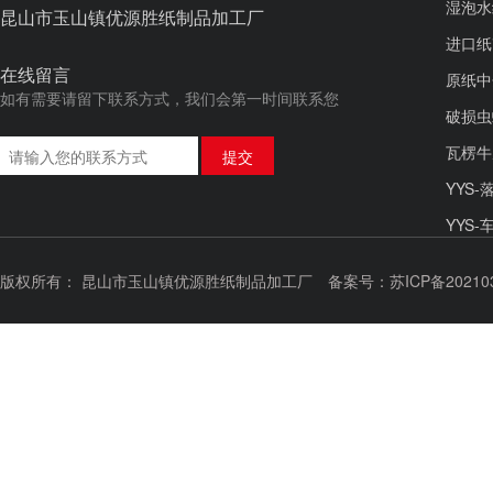
湿泡水
昆山市玉山镇优源胜纸制品加工厂
进口纸
在线留言
原纸中
如有需要请留下联系方式，我们会第一时间联系您
破损虫
瓦楞牛
YYS
YYS
YYS
版权所有： 昆山市玉山镇优源胜纸制品加工厂
备案号：苏ICP备20210