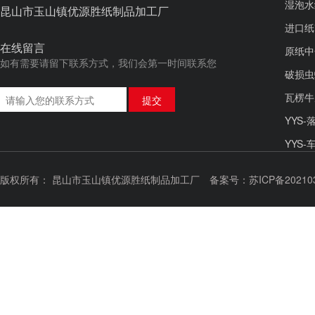
湿泡水
昆山市玉山镇优源胜纸制品加工厂
进口纸
在线留言
原纸中
如有需要请留下联系方式，我们会第一时间联系您
破损虫
瓦楞牛
YYS
YYS
YYS
版权所有： 昆山市玉山镇优源胜纸制品加工厂
备案号：苏ICP备20210